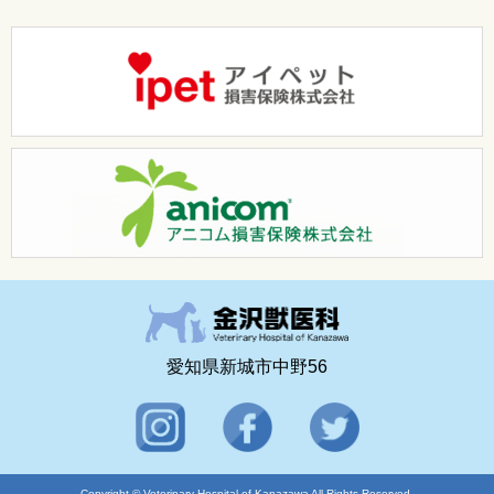
愛知県新城市中野56
Copyright © Veterinary Hospital of Kanazawa All Rights Reserved.