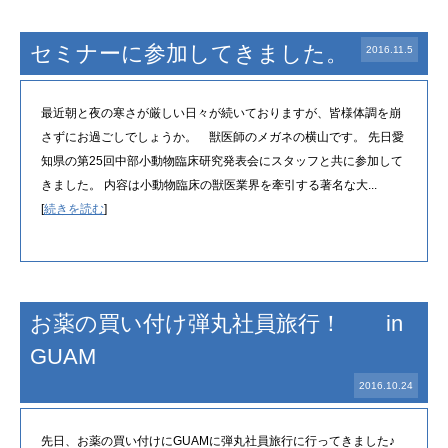
セミナーに参加してきました。
2016.11.5
最近朝と夜の寒さが厳しい日々が続いておりますが、皆様体調を崩
さずにお過ごしでしょうか。 獣医師のメガネの横山です。 先日愛
知県の第25回中部小動物臨床研究発表会にスタッフと共に参加して
きました。 内容は小動物臨床の獣医業界を牽引する著名な大...
[
続きを読む
]
お薬の買い付け弾丸社員旅行！ in
GUAM
2016.10.24
先日、お薬の買い付けにGUAMに弾丸社員旅行に行ってきました♪